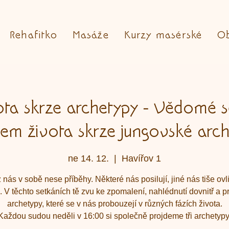
Rehafitko
Masáže
Kurzy masérské
O
ota skrze archetypy - Vědomé s
em života skrze jungovské arch
ne 14. 12.
  |  
Havířov 1
nás v sobě nese příběhy. Některé nás posilují, jiné nás tiše ovl
u. V těchto setkáních tě zvu ke zpomalení, nahlédnutí dovnitř a pr
archetypy, které se v nás probouzejí v různých fázích života.
Každou sudou neděli v 16:00 si společně projdeme tři archetypy