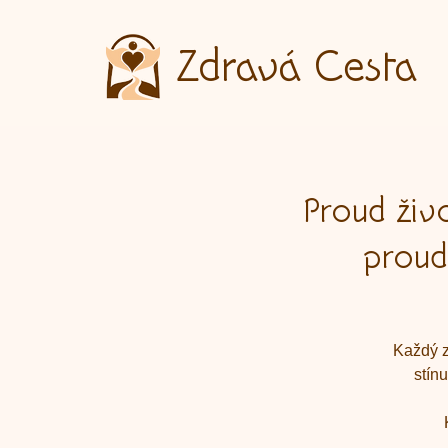
Zdravá Cesta
Proud živ
proud
Každý z 
stín