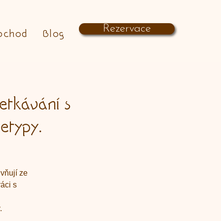
Rezervace
bchod
Blog
etkávání s
etypy.
ivňují ze
áci s
.