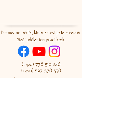
Nemusíme vědět, která z cest je ta správná.
Stačí udělat ten první krok.
778 510 248
(+420)
597 578 338
(+420)
​​Chopinova 103 / 7, Havířov
(vchod z ulice na nábřeží)