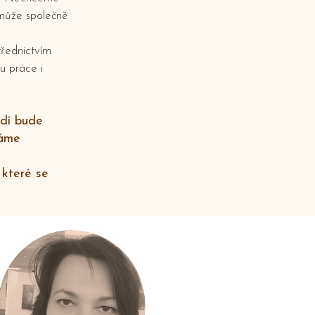
 může společně
třednictvím
u práce i
edí bude
háme
 které se