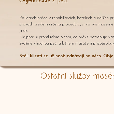
Objednáváte si péči.
Po letech práce v rehabilitacích, hotelech a dalších p
provádí předem určená procedura, si ve své masérně
jinak.
Nejprve si promluvíme o tom, co právě potřebuje vaše
zvolíme vhodnou péči a během masáže ji přizpůsobu
Stálí klienti se už neobjednávají na něco. Obj
Ostatní služby masé