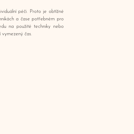
iduální péči. Proto je obtížné
echnikách a čase potřebném pro
ledu na použité techniky nebo
cí vymezený čas.