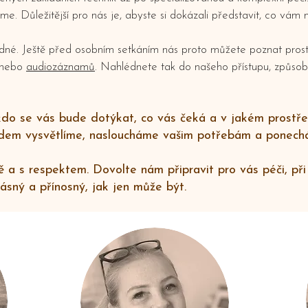
me. Důležitější pro nás je, abyste si dokázali představit, co vám
adné. Ještě před osobním setkáním nás proto můžete poznat pros
nebo
audiozáznamů
. Nahlédnete tak do našeho přístupu, způsob
, kdo se vás bude dotýkat, co vás čeká a v jakém prostř
ředem vysvětlíme, nasloucháme vašim potřebám a ponec
 a s respektem. Dovolte nám připravit pro vás péči, při
ásný a přínosný, jak jen může být.