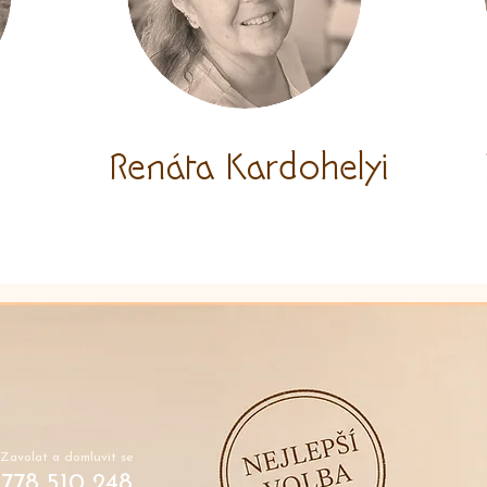
Renáta Kardohelyi
Zavolat a domluvit se
778 510 248