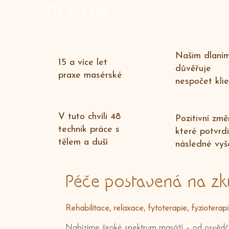
778 510 248
Našim dlaní
15 a více let
důvěřuje
praxe masérské
nespočet klie
V tuto chvíli 48
Pozitivní změ
technik práce s
které potvrdi
tělem a duší
následné vyše
Péče postavená na zk
Rehabilitace, relaxace, fytoterapie, fyzioterap
Nabízíme široké spektrum masáží – od osvědč