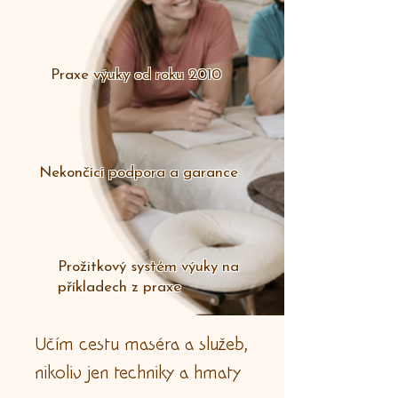
Praxe výuky od roku 2010
Nekončící podpora a garance
Prožitkový systém výuky na
příkladech z praxe
Učím cestu maséra a služeb,
nikoliv jen techniky a hmaty