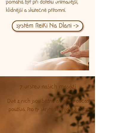
pomáhá být při doteku vnímavější,
klidnější a skutečně přítomní.
systém ReiKi Na Dlani ->
7 vrstev našich masáží
Dvě z nich jsou běžné a třetí se občas
používá. Pro ty skryté si přijďte k nám