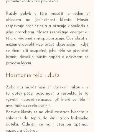
přímého kontaktu s pokožkou
Každý pohyb v této masáži je veden s
ohledem na jedinečnost klienta. Masér
respektuje hranice těla a pracuje v souladu s
jeho potřebami. Masáž respektuje energetiku
těla a vědomě s ní spolupracuje. Častokrát si
můžeme dovolit více právě skrze deku – když
se klient cítí bezpečně, jeho tělo se přestává
bránit, dovolí si pustit napětí a odevzdat se
procesu léčení.
Harmonie těla i duše
Zahalená masáž není jen dotekem rukou – je
to dotek péče, pozornosti a respektu. Je to
vyzvání hluboké relaxace, při které se tělo i
mysl mohou zcela uvolnit.
Pozvěte klienty se na chvíli zastavit. Nechte je
zahalené do tepla, do klidu a do laskavého
doteku, Odmění se vám úžasnou zpětnou
vazbou a důvěrou.