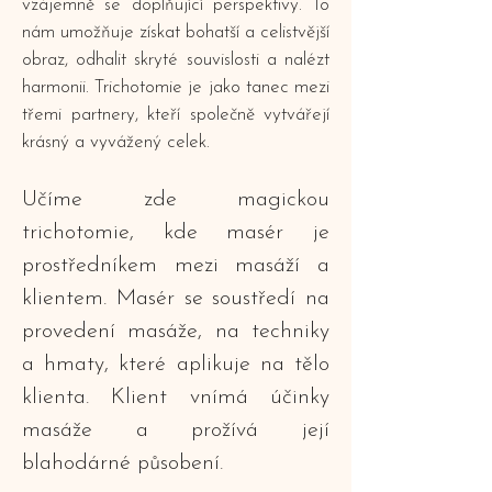
vzájemně se doplňující perspektivy. To
nám umožňuje získat bohatší a celistvější
obraz, odhalit skryté souvislosti a nalézt
harmonii. Trichotomie je jako tanec mezi
třemi partnery, kteří společně vytvářejí
krásný a vyvážený celek.
Učíme zde magickou
trichotomie, kde masér je
prostředníkem mezi masáží a
klientem. Masér se soustředí na
provedení masáže, na techniky
a hmaty, které aplikuje na tělo
klienta. Klient vnímá účinky
masáže a prožívá její
blahodárné působení.