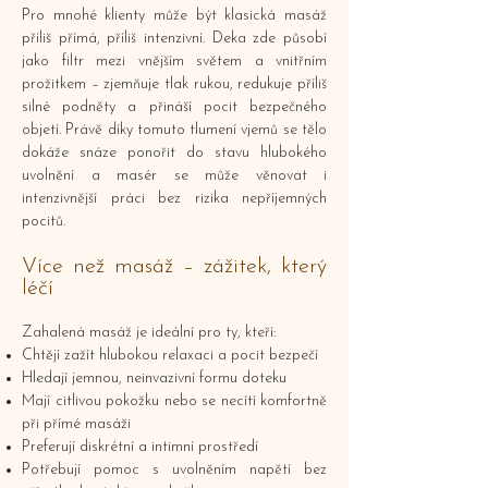
Pro mnohé klienty může být klasická masáž
příliš přímá, příliš intenzivní. Deka zde působí
jako filtr mezi vnějším světem a vnitřním
prožitkem – zjemňuje tlak rukou, redukuje příliš
silné podněty a přináší pocit bezpečného
objetí. Právě díky tomuto tlumení vjemů se tělo
dokáže snáze ponořit do stavu hlubokého
uvolnění a masér se může věnovat i
intenzivnější práci bez rizika nepříjemných
pocitů.
Více než masáž – zážitek, který
léčí
Zahalená masáž je ideální pro ty, kteří:
Chtějí zažít hlubokou relaxaci a pocit bezpečí
Hledají jemnou, neinvazivní formu doteku
Mají citlivou pokožku nebo se necítí komfortně
při přímé masáži
Preferují diskrétní a intimní prostředí
Potřebují pomoc s uvolněním napětí bez