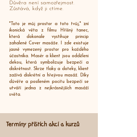
Důvěra není samozřejmost.
Zůstává, když ji ctíme.
"Toto je můj prostor a toto tvůj," zní
ikonická věta z filmu Hříšný tanec,
která dokonale vystihuje princip
zahalené Cover masáže. I zde existuje
jasně vymezený prostor pro každého
účastníka. Masér a klient jsou odděleni
dekou, která symbolizuje bezpečí a
diskrétnost. Skrze tlaky a doteky, klient
zažívá diskrétní a hřejivou masáž. Díky
důvěře a posíleném pocitu bezpečí se
utváří jedna z nejkrásnějších masáží
světa.
Termíny příštích akcí a kurzů