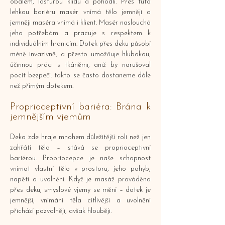
obalem, lasturou klidu a pohodlí. Přes tuto
lehkou bariéru masér vnímá tělo jemněji a
jemněji maséra vnímá i klient. Masér naslouchá
jeho potřebám a pracuje s respektem k
individuálním hranicím. Dotek přes deku působí
méně invazivně, a přesto umožňuje hlubokou,
účinnou práci s tkáněmi, aniž by narušoval
pocit bezpečí. takto se často dostaneme dále
než přímým dotekem.
Proprioceptivní bariéra: Brána k
jemnějším vjemům
Deka zde hraje mnohem důležitější roli než jen
zahřátí těla – stává se proprioceptivní
bariérou. Propriocepce je naše schopnost
vnímat vlastní tělo v prostoru, jeho pohyb,
napětí a uvolnění. Když je masáž prováděna
přes deku, smyslové vjemy se mění – dotek je
jemnější, vnímání těla citlivější a uvolnění
přichází pozvolněji, avšak hlouběji.