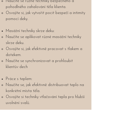
Naučíte se různé techniky bezpečného a
pohodlného zahalování těla klienta.
Osvojíte si, jak vytvořit pocit bezpečí a intimity
pomocí deky.
Masážní techniky skrze deku:
Naučíte se aplikovat různé masážní techniky
skrze deku.
Osvojíte si, jak efektivně pracovat s tlakem a
dotekem.
Naučíte se synchronizovat a prohloubit
klientův dech
Práce s teplem:
Naučíte se, jak efektivně distribuovat teplo na
konkrétní místa těla.
Osvojíte si techniky vtlačování tepla pro hlubší
uvolnění svalů.
Vědomá práce s energií:
Naučíte se vnímat a pracovat s energií klienta
i svou.