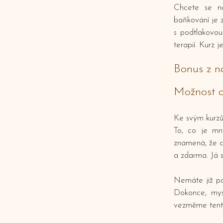
​Chcete se n
baňkování je 
s podtlakovou 
terapií. Kurz 
Bonus z na
Možnost
Ke svým kurzů
To, co je mn
znamená, že co
a zdarma. Já s
​Nemáte již po
Dokonce, mysl
vezměme tento