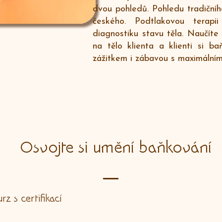
dvou pohledů. Pohledu tradiční
českého. Podtlakovou terap
diagnostiku stavu těla. Naučíte
na tělo klienta a klienti si ba
zážitkem i zábavou s maximáln
Osvojte si umění baňkování
rz s certifikací