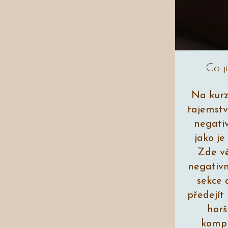
Co j
​Na kur
tajemství
negativ
jako je
Zde vě
negativn
sekce 
předejít
horš
kompl