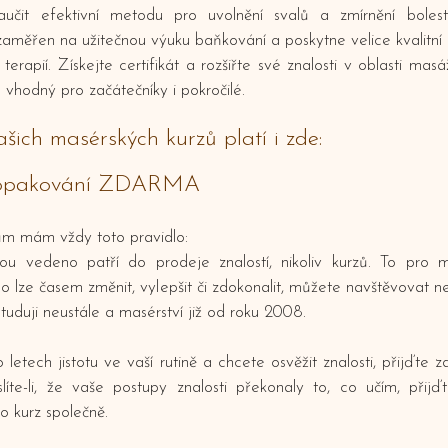
aučit efektivní metodu pro uvolnění svalů a zmírnění boles
zaměřen na užitečnou výuku baňkování a poskytne velice kvalitní
terapií. Získejte certifikát a rozšiřte své znalosti v oblasti masá
je vhodný pro začátečníky i pokročilé.
šich masérských kurzů platí i zde:
 opakování ZDARMA
m mám vždy toto pravidlo:
ou vedeno patří do prodeje znalostí, nikoliv kurzů. To pro 
 lze časem změnit, vylepšit či zdokonalit, můžete navštěvovat n
tuduji neustále a masérství již od roku 2008.
 letech jistotu ve vaší rutině a chcete osvěžit znalosti, přijďte 
íte-li, že vaše postupy znalosti překonaly to, co učím, přij
 kurz společně.​