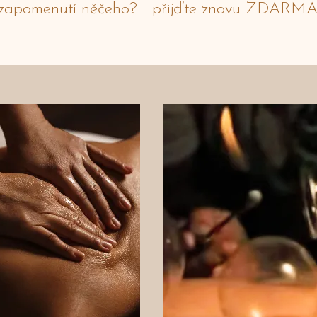
k zapomenutí něčeho? přijďte znovu ZDARM