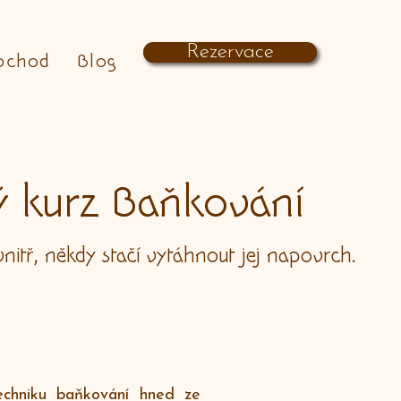
Rezervace
bchod
Blog
ý kurz Baňkování
vnitř, někdy stačí vytáhnout jej napovrch.
echniku baňkování hned ze