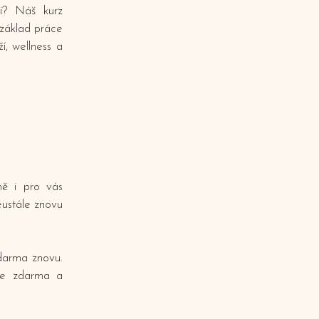
ti? Náš kurz
 základ práce
ží, wellness a
mě i pro vás
eustále znovu
zdarma znovu.
ďte zdarma a