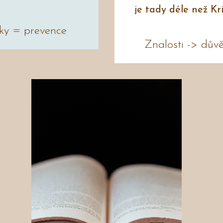
je tady déle než Kr
ky = prevence
Znalosti -> dův