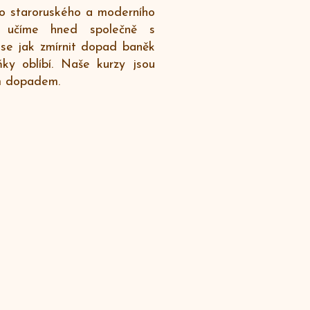
ho staroruského a moderního
ii učíme hned společně s
 se jak zmírnit dopad baněk
ňky oblíbí. Naše kurzy jsou
ím dopadem.