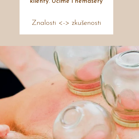
klienty. Učíme i nemaséry
Znalosti <-> zkušenosti