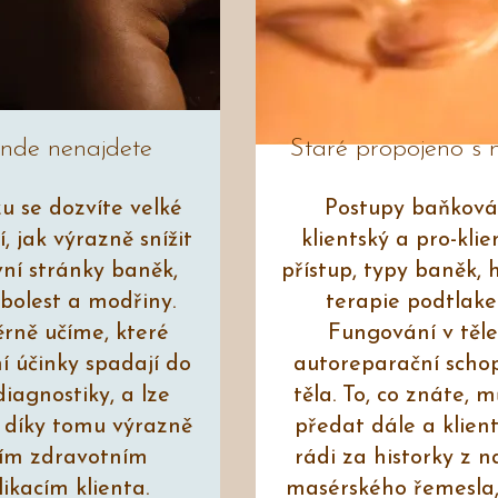
inde nenajdete
Staré propojeno s
zu se dozvíte velké
Postupy baňková
, jak výrazně snížit
klientský a pro-klie
ní stránky baněk,
přístup, typy baněk, h
 bolest a modřiny.
terapie podtlak
rně učíme, které
Fungování v těle
í účinky spadají do
autoreparační schop
diagnostiky, a lze
těla. To, co znáte, 
 díky tomu výrazně
předat dále a klient
ím zdravotním
rádi za historky z 
ikacím klienta.
masérského řemesla,