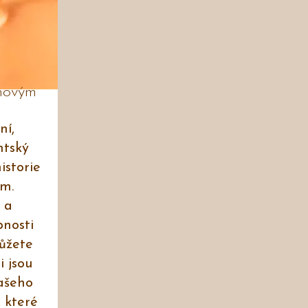
 novým
ní,
ntský
istorie
em.
 a
nosti
můžete
i jsou
našeho
 které