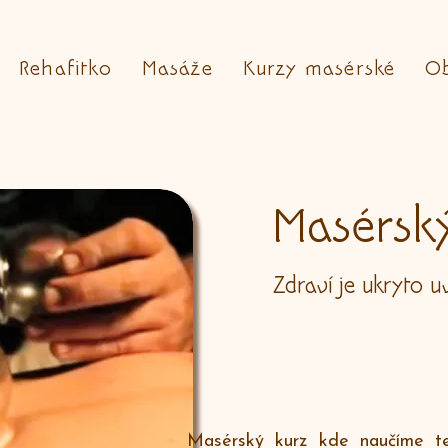
Rehafitko
Masáže
Kurzy masérské
O
Masérsk
Zdraví je ukryto u
Masérský kurz kde naučíme t