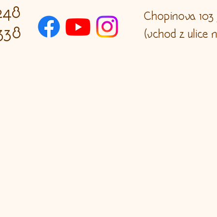
248
​​Chopinova 103 
338
(vchod z ulice 