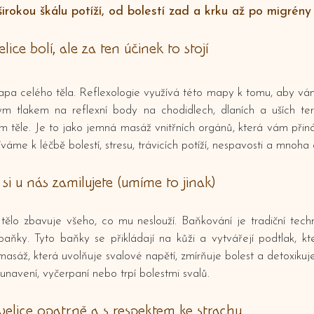
irokou škálu potíží, od bolestí zad a krku až po migrény
lice bolí, ale za ten účinek to stojí
apa celého těla. Reflexologie využívá této mapy k tomu, aby vá
m tlakem na reflexní body na chodidlech, dlaních a uších tera
 těle. Je to jako jemná masáž vnitřních orgánů, která vám přiná
váme k léčbě bolestí, stresu, trávicích potíží, nespavosti a mnoha d
si u nás zamilujete (umíme to jinak)
 tělo zbavuje všeho, co mu neslouží. Baňkování je tradiční tech
baňky. Tyto baňky se přikládají na kůži a vytvářejí podtlak, k
 masáž, která uvolňuje svalové napětí, zmírňuje bolest a detoxiku
í unavení, vyčerpaní nebo trpí bolestmi svalů.
velice opatrně a s respektem ke strachu