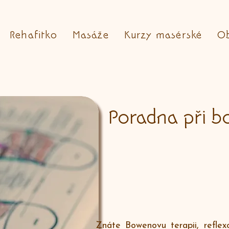
Rehafitko
Masáže
Kurzy masérské
O
Poradna při bo
Znáte Bowenovu terapii, reflexol