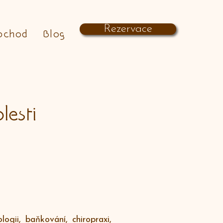
Rezervace
bchod
Blog
lesti
ogii, baňkování, chiropraxi,