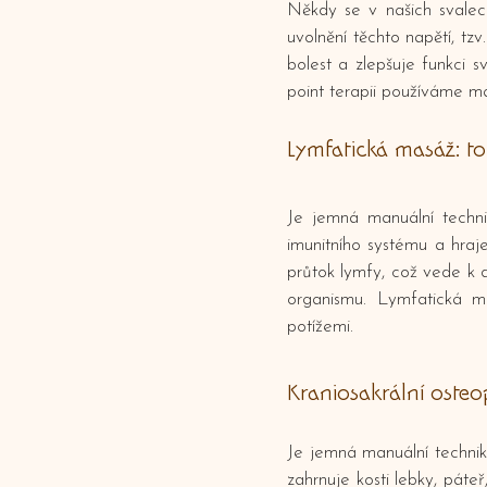
Někdy se v našich svalech
uvolnění těchto napětí, t
bolest a zlepšuje funkci s
point terapii používáme mál
Lymfatická masáž: t
Je jemná manuální techni
imunitního systému a hraj
průtok lymfy, což vede k d
organismu. Lymfatická ma
potížemi.
Kraniosakrální osteop
Je jemná manuální technik
zahrnuje kosti lebky, pát