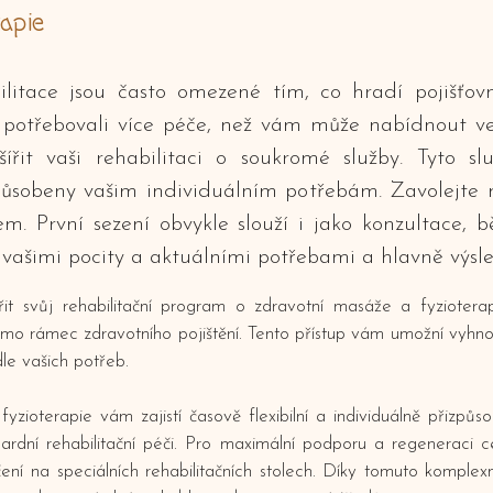
rapie
abilitace jsou často omezené tím, co hradí pojišť
e potřebovali více péče, než vám může nabídnout ve
ířit vaši rehabilitaci o soukromé služby. Tyto s
způsobeny vašim individuálním potřebám. Zavolejte m
. První sezení obvykle slouží i jako konzultace,
i vašimi pocity a aktuálními potřebami a hlavně výsle
t svůj rehabilitační program o zdravotní masáže a fyzioterapii.
mo rámec zdravotního pojištění. Tento přístup vám umožní vyhn
le vašich potřeb.
ioterapie vám zajistí časově flexibilní a individuálně přizpůs
dardní rehabilitační péči. Pro maximální podporu a regeneraci
cvičení na speciálních rehabilitačních stolech. Díky tomuto komple