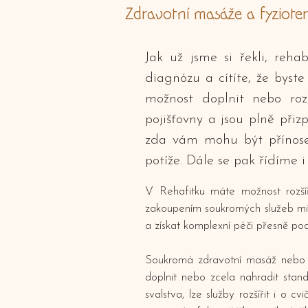
Zdravotní masáže a fyziote
Jak už jsme si řekli, reh
diagnózu a cítíte, že byst
možnost doplnit nebo rozš
pojišťovny a jsou plně při
zda vám mohu být přínosem
potíže. Dále se pak řídíme 
V Rehafitku máte možnost rozšíři
zakoupením soukromých služeb mi
a získat komplexní péči přesně pod
Soukromá zdravotní masáž nebo fyz
doplnit nebo zcela nahradit stan
svalstva, lze služby rozšířit i o 