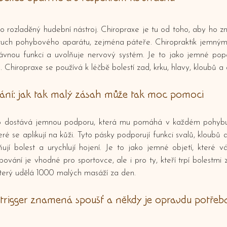
ko rozladěný hudební nástroj. Chiropraxe je tu od toho, aby ho z
oruch pohybového aparátu, zejména páteře. Chiropraktik jemným
rávnou funkci a uvolňuje nervový systém. Je to jako jemné popos
Chiropraxe se používá k léčbě bolestí zad, krku, hlavy, kloubů a d
vání: jak tak malý zásah může tak moc pomoci
ělo dostává jemnou podporu, která mu pomáhá v každém pohybu.
eré se aplikují na kůži. Tyto pásky podporují funkci svalů, kloubů 
ňují bolest a urychlují hojení. Je to jako jemné objetí, které 
ejpování je vhodné pro sportovce, ale i pro ty, kteří trpí bolestm
terý udělá 1000 malých masáží za den.
e: trigger znamená spoušť a někdy je opravdu potřeb