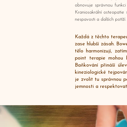
obnovuje správnou funkci 
Kraniosakrální osteopatie s
nespavosti a dalších potíží.
Každá z těchto terape
zase hlubší zásah. Bowe
tělo harmonizují, zat
point terapie mohou b
Baňkování přináší úle
kineziologické tejpová
je zvolit tu správnou p
jemnosti a respektovat