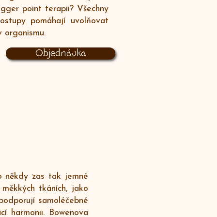
igger point terapii? Všechny
postupy pomáhají uvolňovat
v organismu.
Objednávka
No někdy zas tak jemné
 měkkých tkáních, jako
 podporují samoléčebné
ací harmonii. Bowenova