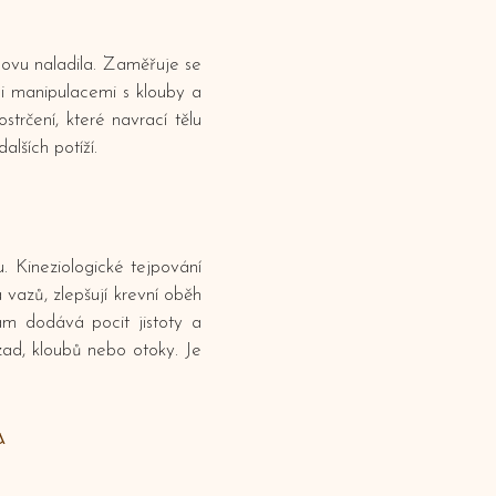
novu naladila. Zaměřuje se
i manipulacemi s klouby a
trčení, které navrací tělu
alších potíží.
 Kineziologické tejpování
a vazů, zlepšují krevní oběh
vám dodává pocit jistoty a
i zad, kloubů nebo otoky. Je
a