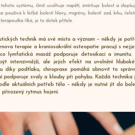
tohoto systému, čímž uvolňuje napětí, zmírňuje bolest a zlepšu
e používá k léčbě bolestí hlavy, migrény, bolestí zad, krku, čelistn
 terapeutka říká, je to dotek přítele.
utických technik má své místo a význam – někdy je potř
nova terapie a kraniosakrální osteopatie pracují s nejje
ímco lymfatická masáž podporuje detoxikaci a imunitu. 
ýt intenzivnější, ale jejich efekt na uvolnění hluboké
vu díky podtlaku, chiropraxe pomáhá obnovit to sprá
ní podporuje svaly a klouby při pohybu. Každá technika 
odle aktuálních potřeb těla – někdy je nutné jít do bole
 přirozený rytmus hojení.