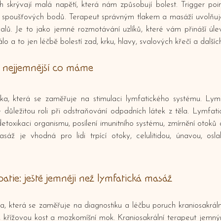
 skrývají malá napětí, která nám způsobují bolest. Trigger po
zv. spoušťových bodů. Terapeut správným tlakem a masáží uvolňuj
valů. Je to jako jemné rozmotávání uzlíků, které vám přináší úlev
o a to jen léčbě bolestí zad, krku, hlavy, svalových křečí a dalších
o nejjemnější co máme
ka, která se zaměřuje na stimulaci lymfatického systému. Lymf
e důležitou roli při odstraňování odpadních látek z těla. Lymfa
etoxikaci organismu, posílení imunitního systému, zmírnění otoků
sáž je vhodná pro lidi trpící otoky, celulitidou, únavou, osl
atie: ještě jemněji než lymfatická masáž
a, která se zaměřuje na diagnostiku a léčbu poruch kraniosakrál
eř, křížovou kost a mozkomíšní mok. Kraniosakrální terapeut jem