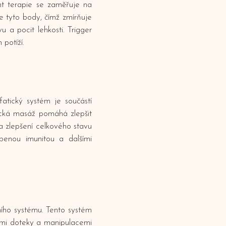
int terapie se zaměřuje na
e tyto body, čímž zmírňuje
u a pocit lehkosti. Trigger
 potíží.
atický systém je součástí
tická masáž pomáhá zlepšit
 a zlepšení celkového stavu
abenou imunitou a dalšími
ního systému. Tento systém
nými doteky a manipulacemi