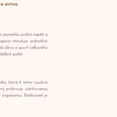
 a astma.
m pomohla uvolnit napětí a
peut stimuluje jednotlivé
ší úlevu a pocit celkového
alších potíží.
nika, která k tomu využívá
terý prokrvuje ošetřovanou
je organismus. Baňkování je