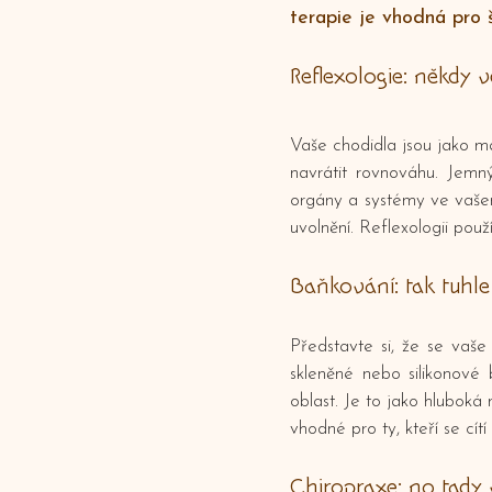
terapie je vhodná pro š
Reflexologie: někdy ve
Vaše chodidla jsou jako m
navrátit rovnováhu. Jemný
orgány a systémy ve vašem
uvolnění. Reflexologii použí
Baňkování: tak tuhle 
Představte si, že se vaše
skleněné nebo silikonové 
oblast. Je to jako hluboká
vhodné pro ty, kteří se cít
Chiropraxe: no tady 