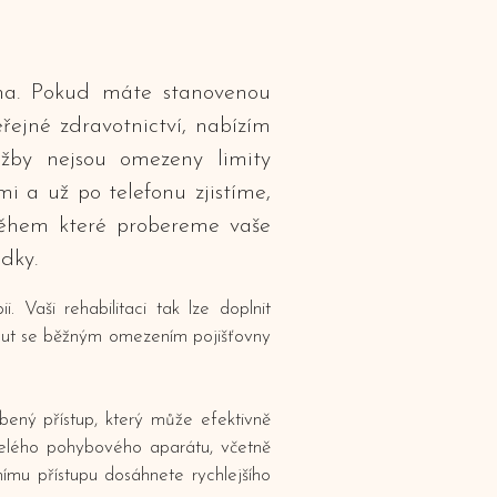
ovna. Pokud máte stanovenou
řejné zdravotnictví, nabízím
lužby nejsou omezeny limity
i a už po telefonu zjistíme,
 během které probereme vaše
dky.
 Vaši rehabilitaci tak lze doplnit
out se běžným omezením pojišťovny
obený přístup, který může efektivně
 celého pohybového aparátu, včetně
xnímu přístupu dosáhnete rychlejšího