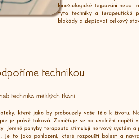
kineziologické tejpování nebo tr
tyto techniky a terapeutické 
blokády a zlepšovat celkový sta
podpoříme technikou
neb technika měkkých tkání
oteky, které jako by probouzely vaše tělo k životu. 
pie je právě taková. Zaměřuje se na uvolnění napětí v
azy. Jemné pohyby terapeuta stimulují nervový systém a
a. Je to jako pohlazení, které rozpouští bolest a navr