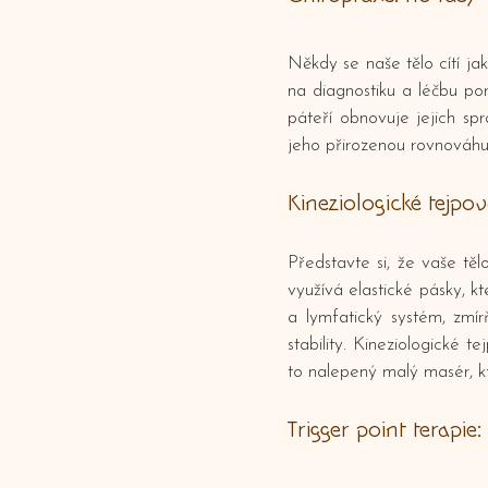
Někdy se naše tělo cítí ja
na diagnostiku a léčbu p
páteří obnovuje jejich sp
jeho přirozenou rovnováhu. 
Kineziologické tejpo
Představte si, že vaše t
využívá elastické pásky, kt
a lymfatický systém, zmír
stability. Kineziologické t
to nalepený malý masér, k
Trigger point terapi