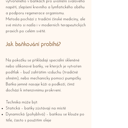
vytvořeného v baňkách pro uvolnění svalového
napětí, zlepšení krevního a lymfatického oběhu
a podporu regenerace organismu.
Metoda pochází z tradiční čínské medicíny, ale
své místo si našla i v moderních terapeutických
praxích po celém světě.
Jak baňkování probíhá?
Na pokožku se přikládají speciální skleněné
nebo silikonové baňky, ve kterých je vytvořen
podtlak – buď zahřátím vzduchu (tradičně
ohněm), nebo mechanicky pomocí pumpičky.
Baňka jemně nasaje kůži a podkoží, čímž
dochází k intenzivnímu prokrvení.
Technika může být:
Statická – baňky zůstávají na místě
Dynamická (pohyblivá) – baňkou se klouže po
těle, často s použitím oleje