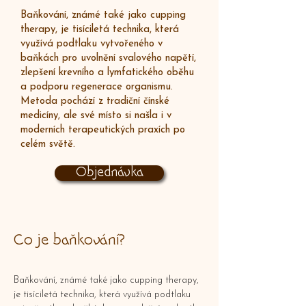
Baňkování, známé také jako cupping
therapy, je tisíciletá technika, která
využívá podtlaku vytvořeného v
baňkách pro uvolnění svalového napětí,
zlepšení krevního a lymfatického oběhu
a podporu regenerace organismu.
Metoda pochází z tradiční čínské
medicíny, ale své místo si našla i v
moderních terapeutických praxích po
celém světě.
Objednávka
​Co je baňkování?
Baňkování, známé také jako cupping therapy,
je tisíciletá technika, která využívá podtlaku