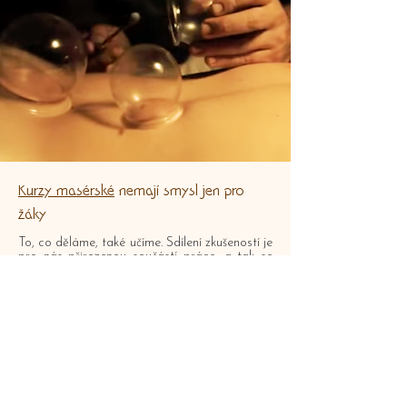
Kurzy masérské
nemají smysl jen pro
žáky
To, co děláme, také učíme. Sdílení zkušeností je
pro nás přirozenou součástí práce, a tak se
naše odbornost neustále rozvíjí – nejen díky
praxi s klienty, ale i díky inspirujícím dotazům a
konzultacím spolu se studenty.
Techniky, které
vyučujeme,
sami denně
používáme, a víme, jak velký význam má nejen
správné provedení, ale i citlivý přístup ke
každému člověku. V našich kurzech se
soustředíme nejen na hmaty, chvaty a
techniky, ale také na hlubší porozumění tělu a
jeho potřebám. Učíme, jak pracovat s