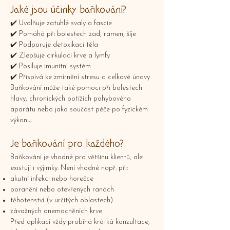
Jaké jsou účinky baňkování?
✔️ Uvolňuje zatuhlé svaly a fascie
✔️ Pomáhá při bolestech zad, ramen, šíje
✔️ Podporuje detoxikaci těla
✔️ Zlepšuje cirkulaci krve a lymfy
✔️ Posiluje imunitní systém
✔️ Přispívá ke zmírnění stresu a celkové únavy
Baňkování může také pomoci při bolestech
hlavy, chronických potížích pohybového
aparátu nebo jako součást péče po fyzickém
výkonu.
Je baňkování pro každého?
Baňkování je vhodné pro většinu klientů, ale
existují i výjimky. Není vhodné např. při:
akutní infekci nebo horečce
poranění nebo otevřených ranách
těhotenství (v určitých oblastech)
závažných onemocněních krve
Před aplikací vždy probíhá krátká konzultace,