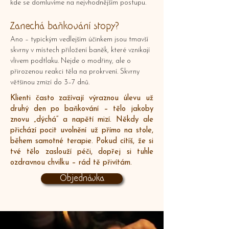
kde se domluvíme na nejvhodnějším postupu.
Zanechá baňkování stopy?
Ano – typickým vedlejším účinkem jsou tmavší
skvrny v místech přiložení baněk, které vznikají
vlivem podtlaku. Nejde o modřiny, ale o
přirozenou reakci těla na prokrvení. Skvrny
většinou zmizí do 3–7 dnů.
Klienti často zažívají výraznou úlevu už
druhý den po baňkování – tělo jakoby
znovu „dýchá“ a napětí mizí. Někdy ale
přichází pocit uvolnění už přímo na stole,
během samotné terapie. Pokud cítíš, že si
tvé tělo zaslouží péči, dopřej si tuhle
ozdravnou chvilku – rád tě přivítám.
Objednávka