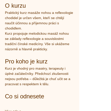
O kurzu
Praktický kurz masáže nohou a reflexologie 
chodidel je určen všem, kteří se chtějí 
naučit účinnou a příjemnou práci s 
chodidlem.
Kurz propojuje melodickou masáž nohou 
se základy reflexologie a souvislostmi 
tradiční čínské medicíny. Vše si ukážeme 
názorně a hlavně prakticky.
Pro koho je kurz
Kurz je vhodný pro maséry, terapeuty i 
úplné začátečníky. Předchozí zkušenosti 
nejsou potřeba – důležitá je chuť učit se a 
pracovat s respektem k tělu.
Co si odnesete