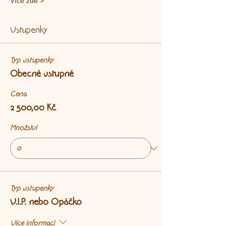
Více zde >
Vstupenky
Typ vstupenky
Obecné vstupné
Cena
2 500,00 Kč
Množství
Typ vstupenky
V.I.P. nebo Opáčko
Více informací