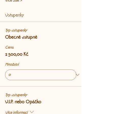
Více zde >
Vstupenky
Typ vstupenky
Obecné vstupné
Cena
2 500,00 Kč
Množství
Typ vstupenky
V.I.P. nebo Opáčko
Více informací