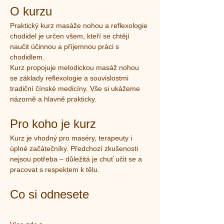
O kurzu
Praktický kurz masáže nohou a reflexologie 
chodidel je určen všem, kteří se chtějí 
naučit účinnou a příjemnou práci s 
chodidlem.
Kurz propojuje melodickou masáž nohou 
se základy reflexologie a souvislostmi 
tradiční čínské medicíny. Vše si ukážeme 
názorně a hlavně prakticky.
Pro koho je kurz
Kurz je vhodný pro maséry, terapeuty i 
úplné začátečníky. Předchozí zkušenosti 
nejsou potřeba – důležitá je chuť učit se a 
pracovat s respektem k tělu.
Co si odnesete