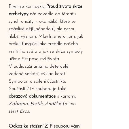
První setkání cyklu
Proud života skrze
archetypy
nás zavedlo do tématu
synchronicity – okamžiků, které se
zdánlivě dějí „náhodou“, ale nesou
hlubší význam. Mluvili jsme o tom, jak
orákul funguje jako zrcadlo našeho
vnitřního světa a jak se skrze symboly
učíme číst poselství života.
V audiozáznamu najdete celé
vedené setkání, výklad karet
Symbolon a sdílení účastníků.
Součástí ZIP souboru je také
obrazová dokumentace
s kartami:
Zábrana, Postih, Anděl
a (mimo
sérii)
Eros
.
Odkaz ke stažení ZIP souboru vám