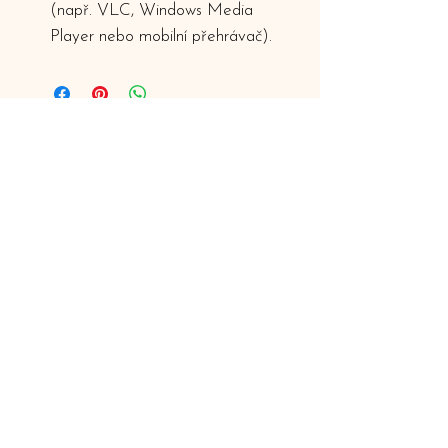
(např. VLC, Windows Media
Player nebo mobilní přehrávač).
Nemusíme vědět, která z cest je ta správná.
Stačí udělat ten první krok.
778 510 248
(+420)
597 578 338
(+420)
​​Chopinova 103 / 7, Havířov
(vchod z ulice na nábřeží)