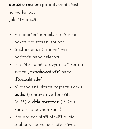
dorazí e-mailem
po potvrzení účasti
na workshopu.
Jak ZIP použít
Po obdržení e-mailu klikněte na
odkaz pro stažení souboru.
Soubor se uloží do vašeho
počítače nebo telefonu.
Klikněte na něj pravým tlačítkem a
zvolte
„Extrahovat vše“
nebo
„Rozbalit zde“
.
V rozbalené složce najdete složku
audio
(nahrávka ve formátu
MP3) a
dokumentace
(PDF s
kartami a poznámkami).
Pro poslech stačí otevřít audio
soubor v libovolném přehrávači