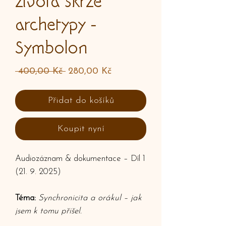
života skrze
archetypy -
Symbolon
Běžná
Zvýhodněná
 400,00 Kč 
280,00 Kč
cena
cena
Přidat do košíků
Koupit nyní
Audiozáznam & dokumentace – Díl 1
(21. 9. 2025)
Téma:
Synchronicita a orákul – jak
jsem k tomu přišel.