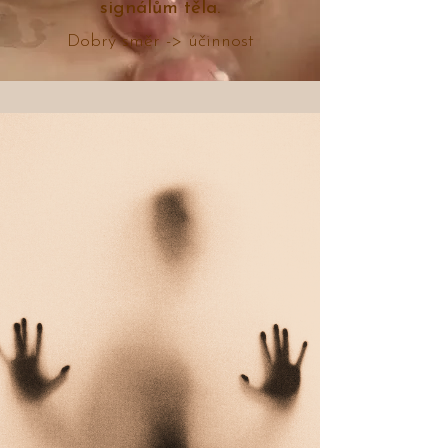
signálům těla.
Dobrý směr -> účinnost