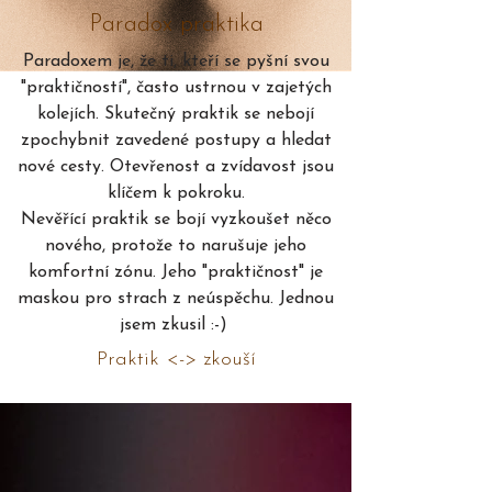
Paradox praktika
Paradoxem je, že ti, kteří se pyšní svou
"praktičností", často ustrnou v zajetých
kolejích. Skutečný praktik se nebojí
zpochybnit zavedené postupy a hledat
nové cesty. Otevřenost a zvídavost jsou
klíčem k pokroku.
Nevěřící praktik se bojí vyzkoušet něco
nového, protože to narušuje jeho
komfortní zónu. Jeho "praktičnost" je
maskou pro strach z neúspěchu. Jednou
jsem zkusil :-)
Praktik <-> zkouší