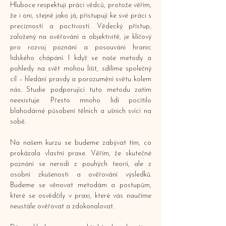
Hluboce respektuji práci vědců, protože věřím,
že i oni, stejně jako já, přistupují ke své práci s
precizností a poctivostí. Vědecký přístup,
založený na ověřování a objektivitě, je klíčový
pro rozvoj poznání a posouvání hranic
lidského chápání. I když se naše metody a
pohledy na svět mohou lišit, sdílíme společný
cíl – hledání pravdy a porozumění světu kolem
nás. Studie podporující tuto metodu zatím
neexistuje. Přesto mnoho lidí pocítilo
blahodárné působení tělních a ušních svící na
sobě.
Na našem kurzu se budeme zabývat tím, co
prokázala vlastní praxe. Věřím, že skutečné
poznání se nerodí z pouhých teorií, ale z
osobní zkušenosti a ověřování výsledků.
Budeme se věnovat metodám a postupům,
které se osvědčily v praxi, které vás naučíme
neustále ověřovat a zdokonalovat.