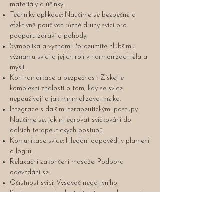
materiály a účinky.
Techniky aplikace: Naučíme se bezpečně a
efektivně používat různé druhy svící pro
podporu zdraví a pohody.
Symbolika a význam: Porozumíte hlubšímu
významu svící a jejich roli v harmonizaci těla a
mysli.
Kontraindikace a bezpečnost: Získejte
komplexní znalosti o tom, kdy se svíce
nepoužívají a jak minimalizovat rizika.
Integrace s dalšími terapeutickými postupy:
Naučíme se, jak integrovat svíčkování do
dalších terapeutických postupů.
Komunikace svíce: Hledání odpovědí v plameni
a lógru.
Relaxační zakončení masáže: Podpora
odevzdání se.
Očistnost svící: Vysavač negativního.
Podpora rozvoje vlastní intuice a schopnost
napojit se na vyšší vedení.