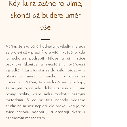
Kdy kurz začne to víme,
skončí až budete umět
vše
Věřím, že skutečná hodnota jakékoliv metody
se projeví až v praxi. Proto vítám každého, kdo
je ochoten podrobit tělové a ušní svíce
praktické zkoušce a neustálému ověřování
výsledků. I šarlatánství se dá dělat vědecky, s
otevřenou myslí a snahou o objektivní
hodnocení. Věřím, že i vědci časem pochopí,
že vidí jen to, co vidět dokáží, a že existují i jiné
roviny reality, které nelze zachytit běžnými
metodami. A co se týče náhody, vědecké
studie na ni sice neplatí, ale praxe ukazuje, že
svíce náhodu podporují a otevírají dveře k
nečekaným možnostem.