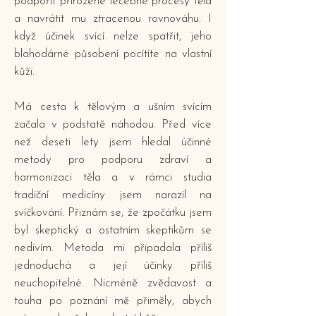
podpořit přirozené léčebné procesy těla
a navrátit mu ztracenou rovnováhu. I
když účinek svící nelze spatřit, jeho
blahodárné působení pocítíte na vlastní
kůži.
Má cesta k tělovým a ušním svícím
začala v podstatě náhodou. Před více
než deseti lety jsem hledal účinné
metody pro podporu zdraví a
harmonizaci těla a v rámci studia
tradiční medicíny jsem narazil na
svíčkování. Přiznám se, že zpočátku jsem
byl skeptický a ostatním skeptikům se
nedivím. Metoda mi připadala příliš
jednoduchá a její účinky příliš
neuchopitelné. Nicméně zvědavost a
touha po poznání mě přiměly, abych