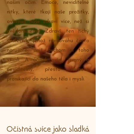
našim očím. Emoce, neviditelné
nitky, které tkají naše prožitky,
ovlivňují naše zdraví více, než si
uvědomujeme. Zdraví, ten tichý
společník, jehož rovnováhu často
narušíme, aniž bychom si toho
všimli. A účinek svící, jemný a
neviditelný, přesto hluboce
pronikající do našeho těla i mysli.
Očistná svíce jako sladká