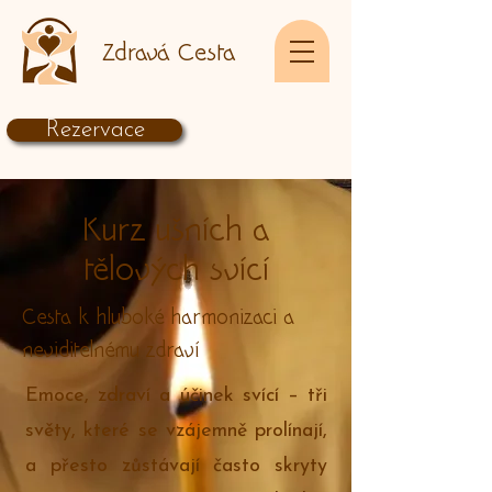
Zdravá Cesta
Rezervace
Kurz ušních a
tělových svící
Cesta k hluboké harmonizaci a
neviditelnému zdraví
Emoce, zdraví a účinek svící – tři
světy, které se vzájemně prolínají,
a přesto zůstávají často skryty