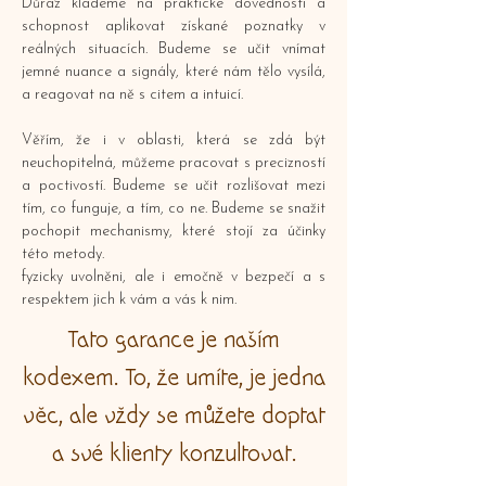
Důraz klademe na praktické dovednosti a
schopnost aplikovat získané poznatky v
reálných situacích. Budeme se učit vnímat
jemné nuance a signály, které nám tělo vysílá,
a reagovat na ně s citem a intuicí.
Věřím, že i v oblasti, která se zdá být
neuchopitelná, můžeme pracovat s precizností
a poctivostí. Budeme se učit rozlišovat mezi
tím, co funguje, a tím, co ne. Budeme se snažit
pochopit mechanismy, které stojí za účinky
této metody.
fyzicky uvolněni, ale i emočně v bezpečí a s
respektem jich k vám a vás k nim.
Tato garance je naším
kodexem. To, že umíte, je jedna
věc, ale vždy se můžete doptat
a své klienty konzultovat.