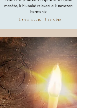
Tento čas je určen k doprožití si účinků
masáže, k hluboké relaxaci a k navození
harmonie.
Již nepracuji, již se děje