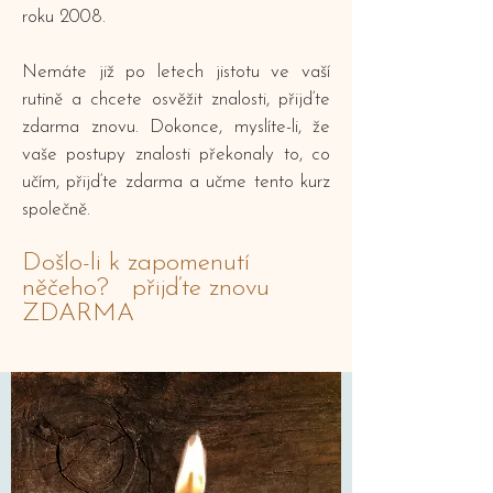
roku 2008.
​Nemáte již po letech jistotu ve vaší
rutině a chcete osvěžit znalosti, přijďte
zdarma znovu. Dokonce, myslíte-li, že
vaše postupy znalosti překonaly to, co
učím, přijďte zdarma a učme tento kurz
společně.​
Došlo-li k zapomenutí
něčeho? přijďte znovu
ZDARMA