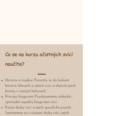
Co se na kurzu očistných svící
naučíte?
Historie a tradice: Ponoříte se do bohaté
historie tělových a ušních svící a objevte jejich
kořeny v různých kulturách.
Principy fungování: Prozkoumáme vědecké i
spirituální aspekty fungování svící.
Různé druhy svící a jejich specifické použití:
Seznámíme se s různými druhy svící, jejich