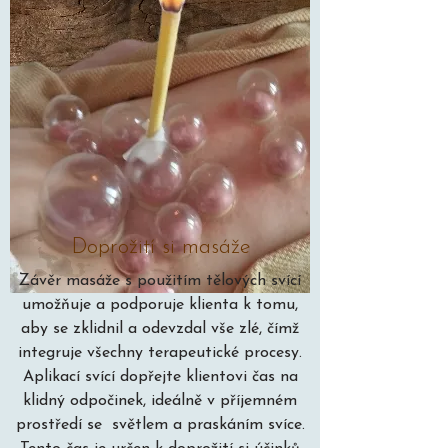
Doprožití si masáže
Závěr masáže s použitím tělových svící
umožňuje a podporuje klienta k tomu,
aby se zklidnil a odevzdal vše zlé, čímž
integruje všechny terapeutické procesy.
Aplikací svící dopřejte klientovi čas na
klidný odpočinek, ideálně v příjemném
prostředí se světlem a praskáním svíce.