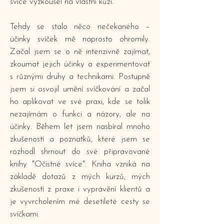
svíce vyzkoušel na vlastní kůži.
Tehdy se stalo něco nečekaného –
účinky svíček mě naprosto ohromily.
Začal jsem se o ně intenzivně zajímat,
zkoumat jejich účinky a experimentovat
s různými druhy a technikami. Postupně
jsem si osvojil umění svíčkování a začal
ho aplikovat ve své praxi, kde se tolik
nezajímám o funkci a názory, ale na
účinky. Během let jsem nasbíral mnoho
zkušeností a poznatků, které jsem se
rozhodl shrnout do své připravované
knihy "Očistné svíce". Kniha vzniká na
základě dotazů z mých kurzů, mých
zkušeností z praxe i vyprávění klientů a
je vyvrcholením mé desetileté cesty se
svíčkami.