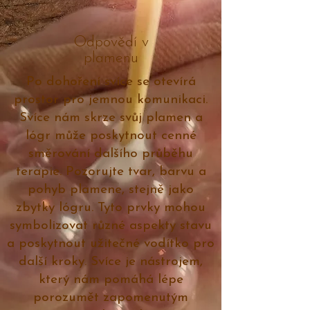
Odpovědí v
plamenu
Po dohoření svíce se otevírá
prostor pro jemnou komunikaci.
Svíce nám skrze svůj plamen a
lógr může poskytnout cenné
směrování dalšího průběhu
terapie. Pozorujte tvar, barvu a
pohyb plamene, stejně jako
zbytky lógru. Tyto prvky mohou
symbolizovat různé aspekty stavu
a poskytnout užitečné vodítko pro
další kroky. Svíce je nástrojem,
který nám pomáhá lépe
porozumět zapomenutým